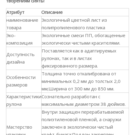
творениям сиять!
Атрибут
Описание
наименование
Экологичный цветной лист из
товара
полипропиленового пластика
Эко-
Экологичные смеси ПП, обогащенные
композиция
экологически чистыми красителями.
Поставляется как в адаптируемых
Доступность
рулонах, так и в листах
дизайна
фиксированного размера.
Толщина точно откалибрована от
Особенности
минимальных 0,2 мм до толстых 2,0
размеров
мм;Ширина от 300 мм до 850 мм.
Характеристики
Сознательно разработан с
рулона
максимальным диаметром 38 дюймов.
Внутри защищен перерабатываемой
полиэтиленовой пленкой, а снаружи
Мастерство
заключен в экологически чистый
упаковки
крафт-бумага;Поддон закреплен