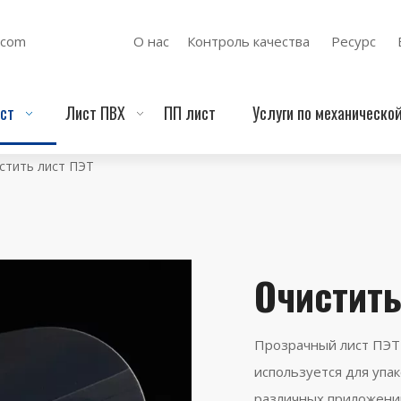
.com
О нас
Контроль качества
Ресурс
ст
Лист ПВХ
ПП лист
Услуги по механическо
стить лист ПЭТ
Очистить
Прозрачный лист ПЭТ 
используется для упа
различных приложени