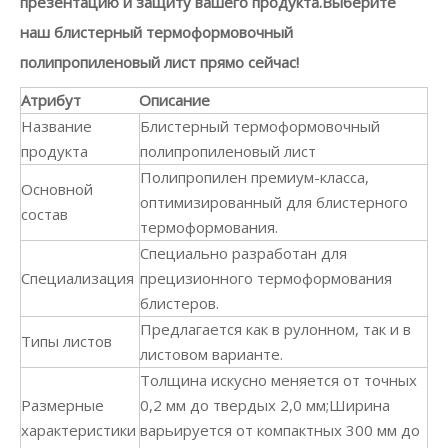
презентацию и защиту вашего продукта.Выберите
наш блистерный термоформовочный
полипропиленовый лист прямо сейчас!
Атрибут
Описание
Название
Блистерный термоформовочный
продукта
полипропиленовый лист
Полипропилен премиум-класса,
Основной
оптимизированный для блистерного
состав
термоформования.
Специально разработан для
Специализация
прецизионного термоформования
блистеров.
Предлагается как в рулонном, так и в
Типы листов
листовом варианте.
Толщина искусно меняется от точных
Размерные
0,2 мм до твердых 2,0 мм;Ширина
характеристики
варьируется от компактных 300 мм до