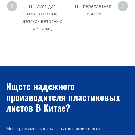
ет
ПП лист для
ПП переплетная
к
изготовления
крышка
поли
детских ветряных
мельниц
Ищете надежного
производителя пластиковых
листов В Китае?
Мы стремимся предлагать широкий спектр