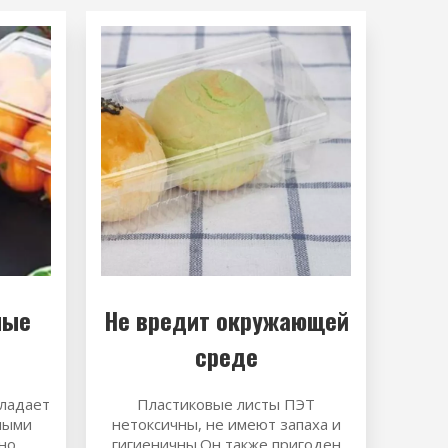
ные
Не вредит окружающей
среде
ладает
Пластиковые листы ПЭТ
ными
нетоксичны, не имеют запаха и
но
гигиеничны.Он также пригоден