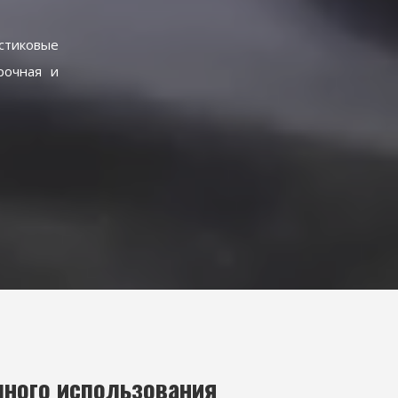
стиковые
рочная и
чного использования