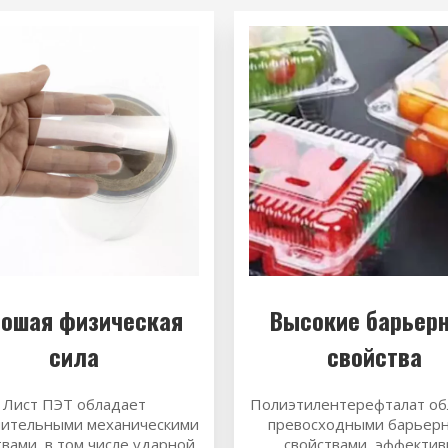
рошая физическая
Высокие барьер
сила
свойства
Лист ПЭТ обладает
Полиэтилентерефталат об
чительными механическими
превосходными барьер
твами, в том числе ударной
свойствами, эффектив