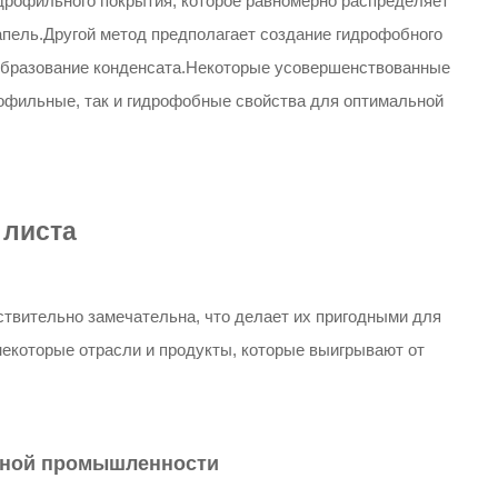
дрофильного покрытия, которое равномерно распределяет
апель.Другой метод предполагает создание гидрофобного
 образование конденсата.Некоторые усовершенствованные
рофильные, так и гидрофобные свойства для оптимальной
 листа
твительно замечательна, что делает их пригодными для
некоторые отрасли и продукты, которые выигрывают от
ьной промышленности