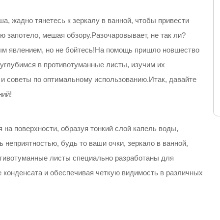
а, жадно тянетесь к зеркалу в ванной, чтобы привести
ью запотело, мешая обзору.Разочаровывает, не так ли?
м явлением, но не бойтесь!На помощь пришло новшество
 углубимся в противотуманные листы, изучим их
и советы по оптимальному использованию.Итак, давайте
ний!
я на поверхности, образуя тонкий слой капель воды,
неприятностью, будь то ваши очки, зеркало в ванной,
отивотуманные листы специально разработаны для
 конденсата и обеспечивая четкую видимость в различных