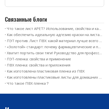
Связанные блоги
Что такое лист APET? Использование, свойства и как выбрать правильный материал
Как обеспечить идеальную адгезию краски на листах ПВХ и ПЭТ для офсетной печати
ПЭТ против. Лист ПВХ: какой материал лучше всего подходит для вашего проекта термоформования?
«Золотой» стандарт: почему фармацевтические и пищевые гиганты заключают контракты на производство жесткого ПВХ и ПЭТ на 2026 год
Хватит портить свои тяги! Руководство для профессионалов 2026 года по выбору правильной полиэтиленовой пленки
ПЭТ-пленка: свойства и применение
ПВХ пленка: свойства и приложения
Как изготовлена ​​пластиковая пленка из ПВХ
Как изготовлены пластиковые листы для домашних животных
Что такое ПВХ пленка？