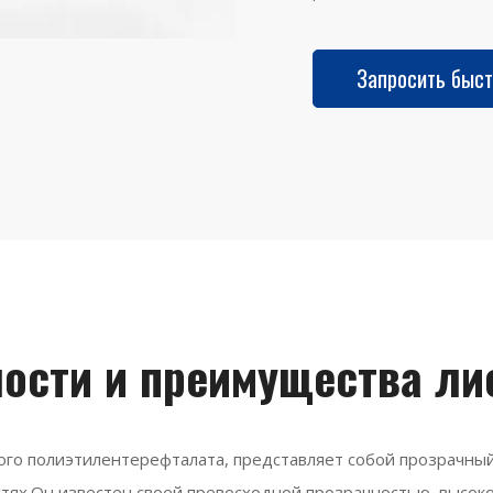
Запросить быст
ости и преимущества ли
ого полиэтилентерефталата, представляет собой прозрачный,
тях.Он известен своей превосходной прозрачностью, высоко