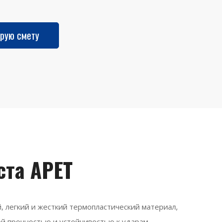
рую смету
ста APET
 легкий и жесткий термопластический материал,
й прочностью и устойчивостью к ударам.