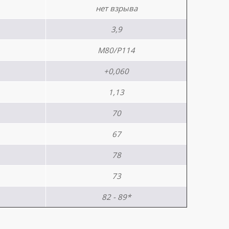
нет взрыва
3,9
М80/Р114
+0,060
1,13
70
67
78
73
82 - 89*