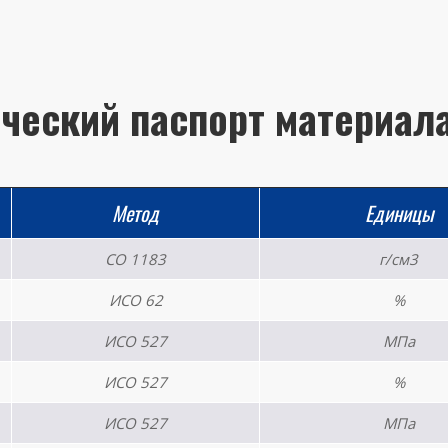
ческий паспорт материал
Метод
Единицы
СО 1183
г/см3
ИСО 62
%
ИСО 527
МПа
ИСО 527
%
ИСО 527
МПа