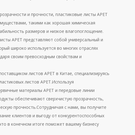
.
прозрачности и прочности, пластиковые листы APET
муществами, такими как хорошая химическая
табильность размеров и низкое влагопоглощение.
листы APET представляют собой универсальный и
орый широко используется во многих отраслях
даря своим превосходным свойствам и
оставщиком листов APET в Китае, специализируясь
ластиковых листов APET.Используя
ервичные материалы APET и передовые линии
родукты обеспечивают сверхчистую прозрачность,
ческую прочность.Сотрудничая с нами, вы получите
ание клиентов и выгоду от конкурентоспособных
 что в конечном итоге поможет вашему бизнесу