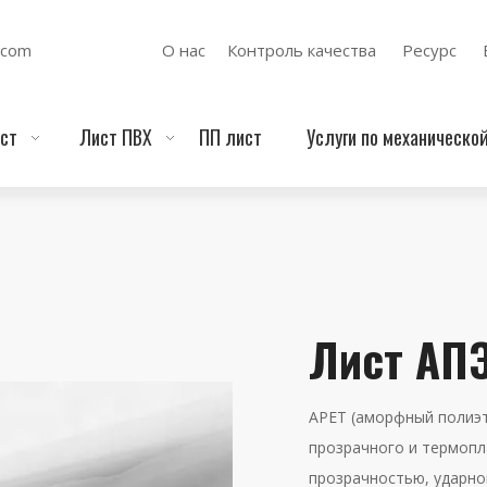
.com
О нас
Контроль качества
Ресурс
ст
Лист ПВХ
ПП лист
Услуги по механическо
Лист АП
APET (аморфный полиэт
прозрачного и термопл
прозрачностью, ударно