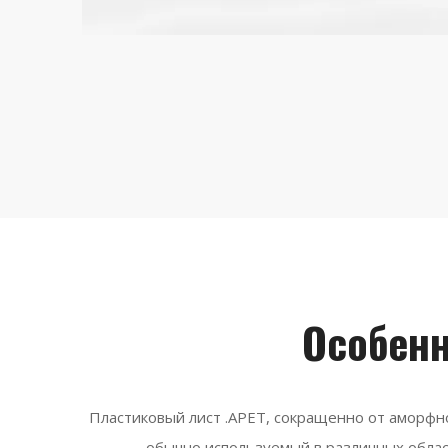
Особенн
Пластиковый лист .APET, сокращенно от аморфн
обычно используемый в различных облас