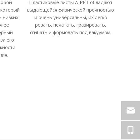
собой
Пластиковые листы A-PET обладают
 который
выдающейся физической прочностью
ь низких
и очень универсальны, их легко
олее
резать, печатать, гравировать,
ерный
сгибать и формовать под вакуумом.
за его
жности
ния.