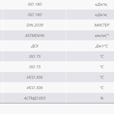
ISO 180
кДж/м˛
ISO 180
кДж/м˛
DIN 2039
МИСТЕР
ASTMD696
мм/мС°
ДСК
Дж/г°С
ISO 75
°С
ISO 75
°С
ИСО 306
°С
ИСО 306
°С
АСТМД1003
%