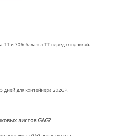
а TT и 70% баланса TT перед отправкой.
15 дней для контейнера 202GP.
иковых листов GAG?
икового листа GAG превосходны.