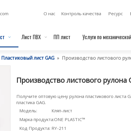
.com
О нас
Контроль качества
Ресурс
ст
Лист ПВХ
ПП лист
Услуги по механическо
Пластиковый лист GAG
»
Производство листового рул
Производство листового рулона 
Получите оптовую цену рулона пластикового листа GA
пластика GAG.
Модель:
Кляп-лист
Марка продукта:
ONE PLASTIC™
Код Продукта:
RY-211