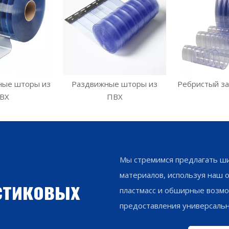
ые шторы из
Раздвижные шторы из
Ребристый за
ВХ
ПВХ
Мы стремимся предлагать ши
материалов, используя наш 
стиковых
пластмасс и обширные возмо
предоставления универсаль