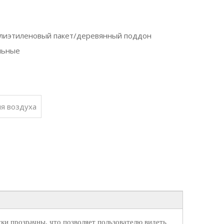
олиэтиленовый пакет/деревянный поддон
льные
я воздуха
ки прозрачны, что позволяет пользователю видеть