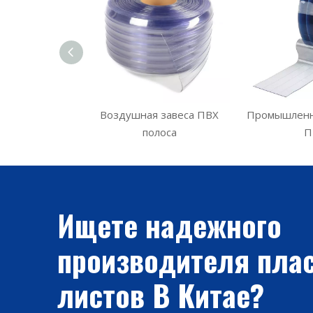
анавес из ПВХ
Воздушная завеса ПВХ
Промышленн
полоса
П
Ищете надежного
производителя пла
листов В Китае?