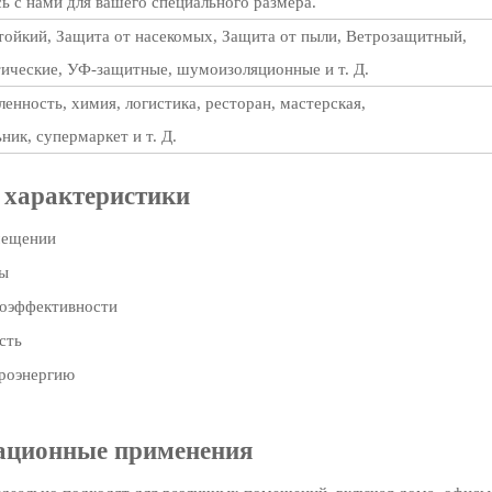
ь с нами для вашего специального размера.
ойкий, Защита от насекомых, Защита от пыли, Ветрозащитный,
ические, УФ-защитные, шумоизоляционные и т. Д.
нность, химия, логистика, ресторан, мастерская,
ник, супермаркет и т. Д.
 характеристики
мещении
ды
гоэффективности
сть
троэнергию
ационные применения