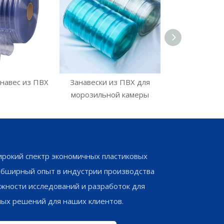
навес из ПВХ
Занавески из ПВХ для
Антистатичес
морозильной камеры
ПВ
рокий спектр экономичных пластиковых
обширный опыт в индустрии производства
жности исследований и разработок для
ных решений для наших клиентов.