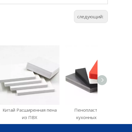
следующий:
ренная пена
Пенопласт ПВХ для
Пенопласт
ПВХ
кухонных шкафов
интер