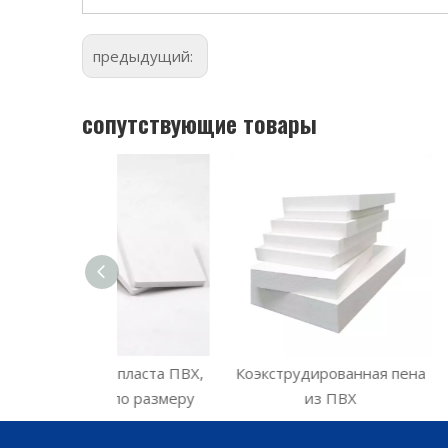
предыдущий:
сопутствующие товары
нопласта ПВХ,
Коэкструдированная пена
Листы из вс
я по размеру
из ПВХ