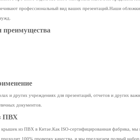
печивают профессиональный вид ваших презентаций.Наши обложки дос
нужд.
и преимущества
применение
лах и других учреждениях для презентаций, отчетов и других важ
 личных документов.
з ПВХ
крышек из ПВХ в Китае.Как ISO-сертифицированная фабрика, мы 
проходит 100% проверку качества, и мы предлагаем полный набор