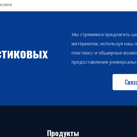
аковке
Мы стремимся предлагать ши
материалов, используя наш 
стиковых
пластмасс и обширные возмо
предоставления универсаль
Связ
Продукты