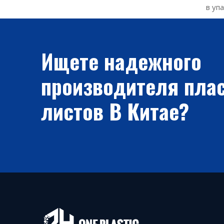
в уп
Ищете надежного
производителя пла
листов В Китае?