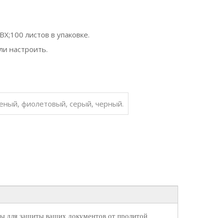
ВХ;100 листов в упаковке.
 или настроить.
еный, фиолетовый, серый, черный.
ны для защиты ваших документов от пролитой