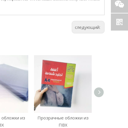
следующий:
 обложки из
Прозрачные обложки из
Прозрачные 
ВХ
ПВХ
ПВ